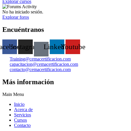
Explorar cursos
No ha iniciado sesión.
Explorar foros
Encuéntranos
acebook
Instagram
Linkedin
Youtube
Training@cemacertificacion.com
capacitacion@cemacertificacion.com
contacto@cemacertificacion.com
Más información
Main Menu
Inicio
Acerca de
Servicios
Cursos
Contacto