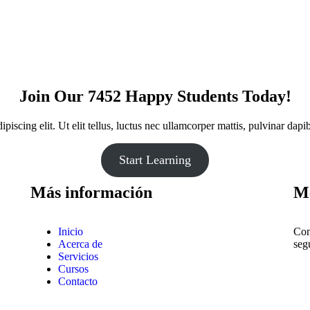
Join Our 7452 Happy Students​ Today!
iscing elit. Ut elit tellus, luctus nec ullamcorper mattis, pulvinar dapib
Start Learning
Más información
Mé
Inicio
Com
Acerca de
seg
Servicios
Cursos
Contacto